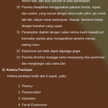
nomor urut, dan asal sekolah di awal penampilan.
Peserta diwajibkan menggunakan pakaian formal, sopan,
dan santun, yang sesuai dengan
dresscode
yakni:
jas untuk
laki-laki,
blazer
untuk perempuan. Atasan berwarna bebas
dengan bawahan yang sopan.
Penampilan diakhiri dengan salam terima kasih kepada juri,
kemudian panitia akan mengarahkan peserta menuju
waiting room.
Keputusan juri tidak dapat diganggu gugat.
Peserta dimohon menjaga serta menjunjung nilai sportivitas
dan menghargai satu sama lain.
D. Kriteria Penilaian
Kriteria penilaian terdiri dari 5 aspek, yaitu:
Fluency
Pronunciation
Intonation
Facial Expression