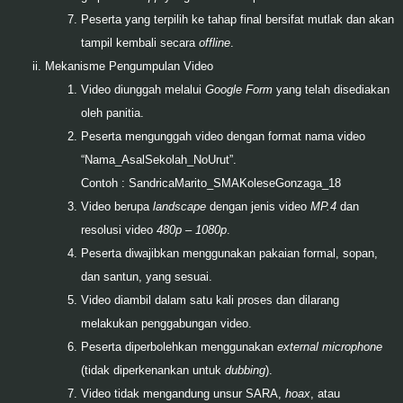
Peserta yang terpilih ke tahap final bersifat mutlak dan akan
tampil kembali secara
offline
.
Mekanisme Pengumpulan Video
Video diunggah melalui
Google Form
yang telah disediakan
oleh panitia.
Peserta mengunggah video dengan format nama video
“Nama_AsalSekolah_NoUrut”.
Contoh : SandricaMarito_SMAKoleseGonzaga_18
Video berupa
landscape
dengan jenis video
MP.4
dan
resolusi video
480p – 1080p
.
Peserta diwajibkan menggunakan pakaian formal, sopan,
dan santun, yang sesuai.
Video diambil dalam satu kali proses dan dilarang
melakukan penggabungan video.
Peserta diperbolehkan menggunakan
external microphone
(tidak diperkenankan untuk
dubbing
).
Video tidak mengandung unsur SARA,
hoax
, atau