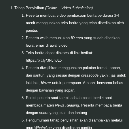
Tahap Penyisihan
(Online – Video Submission)
Peserta membuat video pembacaan berita berdurasi 3-4
menit menggunakan teks berita yang telah disediakan oleh
panitia.
Peserta wajib menunjukan
ID card
yang sudah diberikan
lewat email di awal video.
Teks berita dapat diakses di link berikut:
https://bit.ly/3NJn3Lo
Peserta diwajibkan menggunakan pakaian formal, sopan,
dan santun, yang sesuai dengan
dresscode
yakni:
jas untuk
laki-laki,
blazer
untuk perempuan. Atasan berwarna bebas
dengan bawahan yang sopan.
Posisi peserta saat tampil adalah posisi berdiri saat
membaca materi
News Reading
. Peserta membaca berita
dengan suara yang jelas dan lantang.
Pengumuman tahap penyisihan akan disampaikan melalui
grup
WhatsApp
yang disediakan panitia.